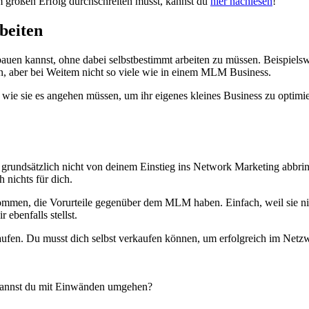
 großen Erfolg durchschreiten musst, kannst du
hier nachlesen
!
beiten
uen kannst, ohne dabei selbstbestimmt arbeiten zu müssen. Beispielswe
en, aber bei Weitem nicht so viele wie in einem MLM Business.
, wie sie es angehen müssen, um ihr eigenes kleines Business zu optim
grundsätzlich nicht von deinem Einstieg ins Network Marketing abbringe
 nichts für dich.
mmen, die Vorurteile gegenüber dem MLM haben. Einfach, weil sie nich
r ebenfalls stellst.
ufen. Du musst dich selbst verkaufen können, um erfolgreich im Netzwe
 kannst du mit Einwänden umgehen?