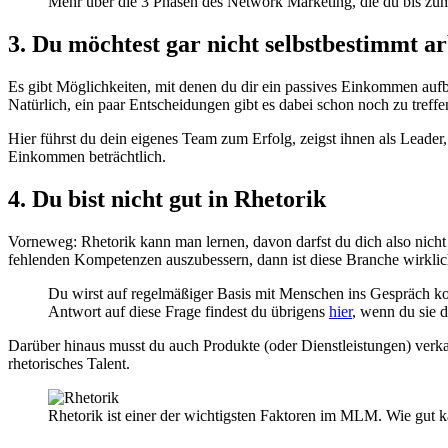
Mehr über die 3 Phasen des Network Marketing, die du bis zum
3. Du möchtest gar nicht selbstbestimmt ar
Es gibt Möglichkeiten, mit denen du dir ein passives Einkommen aufba
Natürlich, ein paar Entscheidungen gibt es dabei schon noch zu treff
Hier führst du dein eigenes Team zum Erfolg, zeigst ihnen als Leader
Einkommen beträchtlich.
4. Du bist nicht gut in Rhetorik
Vorneweg: Rhetorik kann man lernen, davon darfst du dich also nicht 
fehlenden Kompetenzen auszubessern, dann ist diese Branche wirklich
Du wirst auf regelmäßiger Basis mit Menschen ins Gespräch ko
Antwort auf diese Frage findest du übrigens
hier
, wenn du sie di
Darüber hinaus musst du auch Produkte (oder Dienstleistungen) verka
rhetorisches Talent.
Rhetorik ist einer der wichtigsten Faktoren im MLM. Wie gut