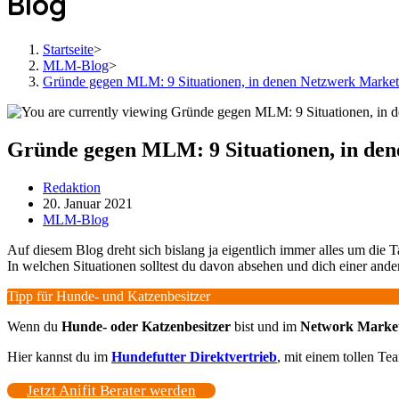
Blog
Startseite
>
MLM-Blog
>
Gründe gegen MLM: 9 Situationen, in denen Netzwerk Marketi
Gründe gegen MLM: 9 Situationen, in den
Beitrags-
Redaktion
Autor:
Beitrag
20. Januar 2021
veröffentlicht:
Beitrags-
MLM-Blog
Kategorie:
Auf diesem Blog dreht sich bislang ja eigentlich immer alles um die
In welchen Situationen solltest du davon absehen und dich einer an
Tipp für Hunde- und Katzenbesitzer
Wenn du
Hunde- oder Katzenbesitzer
bist und im
Network Marketi
Hier kannst du im
Hundefutter Direktvertrieb
, mit einem tollen Tea
Jetzt Anifit Berater werden