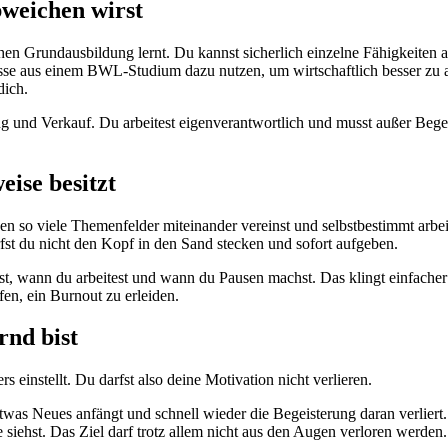
bweichen wirst
chen Grundausbildung lernt. Du kannst sicherlich einzelne Fähigkeite
sse aus einem BWL-Studium dazu nutzen, um wirtschaftlich besser zu 
dich.
ting und Verkauf. Du arbeitest eigenverantwortlich und musst außer Be
eise besitzt
 so viele Themenfelder miteinander vereinst und selbstbestimmt arbeite
fst du nicht den Kopf in den Sand stecken und sofort aufgeben.
st, wann du arbeitest und wann du Pausen machst. Das klingt einfacher 
fen, ein Burnout zu erleiden.
rnd bist
s einstellt. Du darfst also deine Motivation nicht verlieren.
twas Neues anfängt und schnell wieder die Begeisterung daran verliert
siehst. Das Ziel darf trotz allem nicht aus den Augen verloren werden.