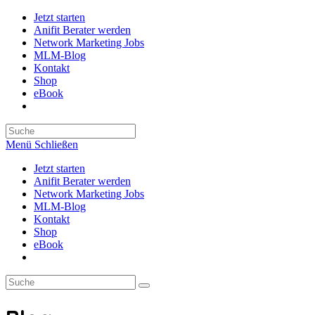
Zum
Jetzt starten
Inhalt
Anifit Berater werden
springen
Network Marketing Jobs
MLM-Blog
Kontakt
Shop
eBook
Search
this
Menü
Schließen
website
Jetzt starten
Anifit Berater werden
Network Marketing Jobs
MLM-Blog
Kontakt
Shop
eBook