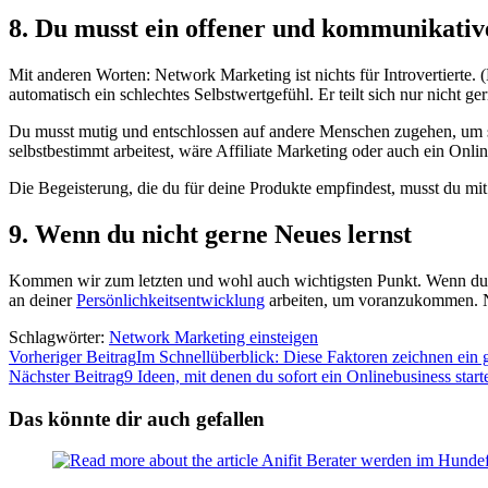
8. Du musst ein offener und kommunikativ
Mit anderen Worten: Network Marketing ist nichts für Introvertierte. 
automatisch ein schlechtes Selbstwertgefühl. Er teilt sich nur nicht g
Du musst mutig und entschlossen auf andere Menschen zugehen, um sie
selbstbestimmt arbeitest, wäre Affiliate Marketing oder auch ein Onl
Die Begeisterung, die du für deine Produkte empfindest, musst du mit 
9. Wenn du nicht gerne Neues lernst
Kommen wir zum letzten und wohl auch wichtigsten Punkt. Wenn du nic
an deiner
Persönlichkeitsentwicklung
arbeiten, um voranzukommen. Nu
Schlagwörter:
Network Marketing einsteigen
Weitere
Vorheriger Beitrag
Im Schnellüberblick: Diese Faktoren zeichnen ei
Nächster Beitrag
9 Ideen, mit denen du sofort ein Onlinebusiness start
Artikel
ansehen
Das könnte dir auch gefallen